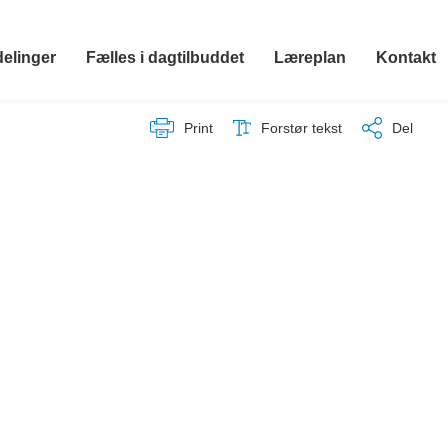
delinger
Fælles i dagtilbuddet
Læreplan
Kontakt
Print
Forstør tekst
Del