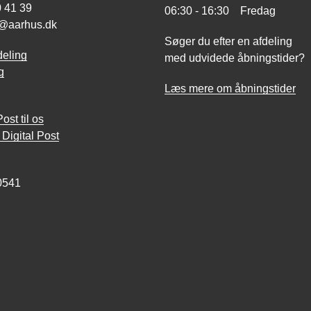
0 41 39
06:30 - 16:30 Fredag
@aarhus.dk
Søger du efter en afdeling
deling
med udvidede åbningstider?
g
Læs mere om åbningstider
ost til os
Digital Post
0541